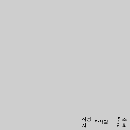
작성
추
조
작성일
자
천
회