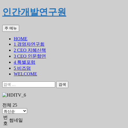
인간개발연구원
검
컨
주 메뉴
색
텐
HOME
츠
1 경영자연구회
로
2 CEO 지혜산책
건
3 CEO 인문향연
너
4 특별포럼
뛰
5 비즈덤
기
WELCOME
검
색
어:
전체 25
번
썸네일
호